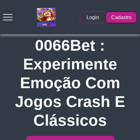
Login
Cadastro
0066Bet :
Experimente
Emoção Com
Jogos Crash E
Clássicos