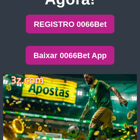
REGISTRO 0066Bet
Baixar 0066Bet App