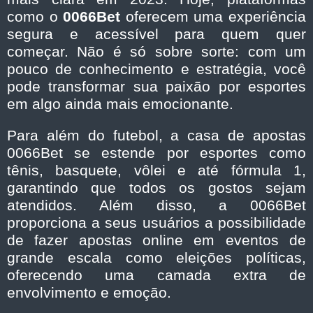
como o
0066Bet
oferecem uma experiência
segura e acessível para quem quer
começar. Não é só sobre sorte: com um
pouco de conhecimento e estratégia, você
pode transformar sua paixão por esportes
em algo ainda mais emocionante.
Para além do futebol, a casa de apostas
0066Bet se estende por esportes como
tênis, basquete, vôlei e até fórmula 1,
garantindo que todos os gostos sejam
atendidos. Além disso, a 0066Bet
proporciona a seus usuários a possibilidade
de fazer apostas online em eventos de
grande escala como eleições políticas,
oferecendo uma camada extra de
envolvimento e emoção.