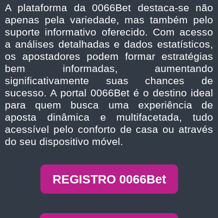
A plataforma da 0066Bet destaca-se não
apenas pela variedade, mas também pelo
suporte informativo oferecido. Com acesso
a análises detalhadas e dados estatísticos,
os apostadores podem formar estratégias
bem informadas, aumentando
significativamente suas chances de
sucesso. A portal 0066Bet é o destino ideal
para quem busca uma experiência de
aposta dinâmica e multifacetada, tudo
acessível pelo conforto de casa ou através
do seu dispositivo móvel.
REGISTRO 0066Bet