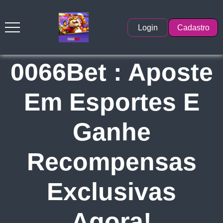
Login
Cadastro
0066Bet : Aposte
Em Esportes E
Ganhe
Recompensas
Exclusivas
Agora!